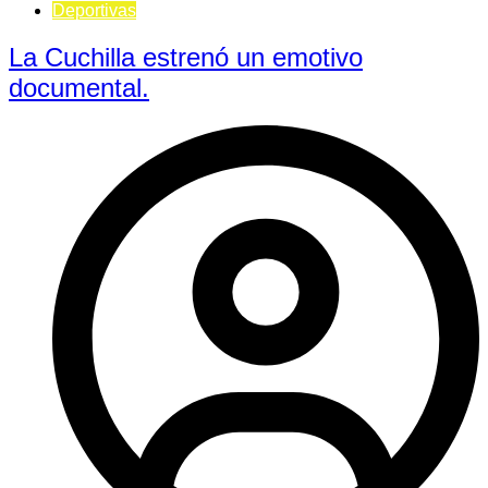
Deportivas
La Cuchilla estrenó un emotivo
documental.