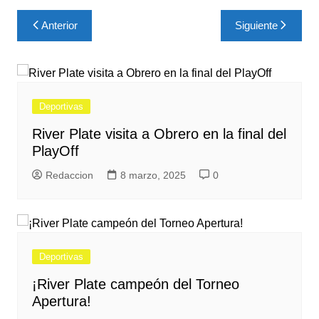
Navegación
Anterior
Siguiente
de
entradas
Deportivas
River Plate visita a Obrero en la final del
PlayOff
Redaccion
8 marzo, 2025
0
Deportivas
¡River Plate campeón del Torneo
Apertura!