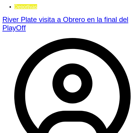
Deportivas
River Plate visita a Obrero en la final del
PlayOff