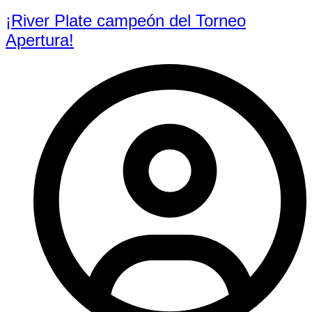
¡River Plate campeón del Torneo
Apertura!