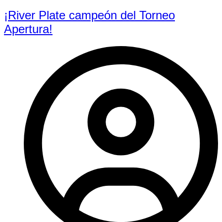
¡River Plate campeón del Torneo
Apertura!