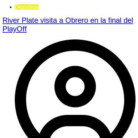
Deportivas
River Plate visita a Obrero en la final del
PlayOff