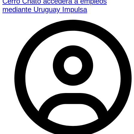
Cerro Chato accederá a empleos
mediante Uruguay Impulsa