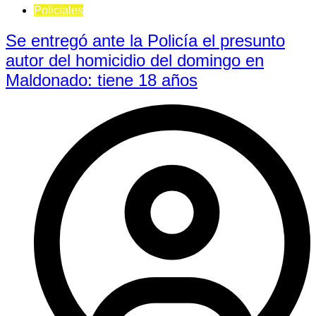
Policiales
Se entregó ante la Policía el presunto
autor del homicidio del domingo en
Maldonado: tiene 18 años