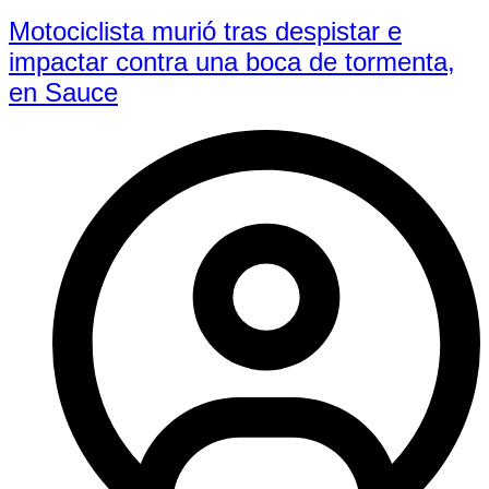
Motociclista murió tras despistar e
impactar contra una boca de tormenta,
en Sauce