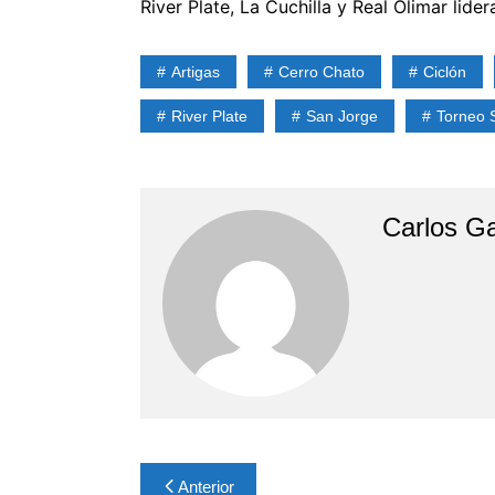
River Plate, La Cuchilla y Real Olimar lide
Artigas
Cerro Chato
Ciclón
River Plate
San Jorge
Torneo S
Carlos Ga
Navegación
Anterior