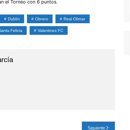
ran el Torneo con 6 puntos.
Dublín
Obrero
Real Olimar
anta Felicia
Valentines FC
rcía
Siguiente