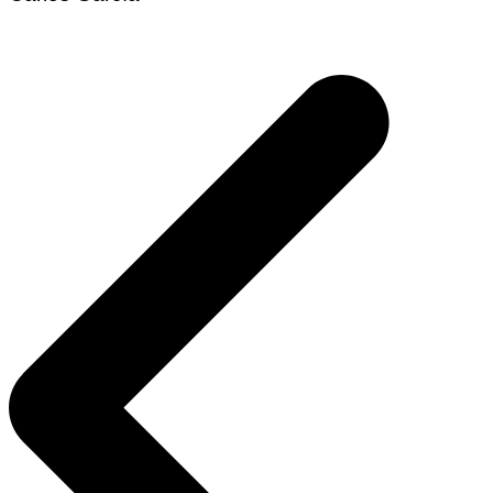
Navegación
de
entradas