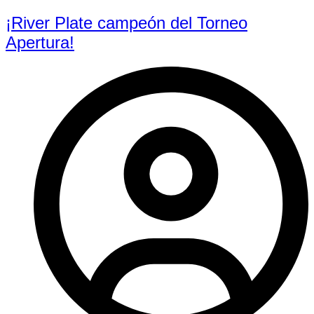
¡River Plate campeón del Torneo
Apertura!