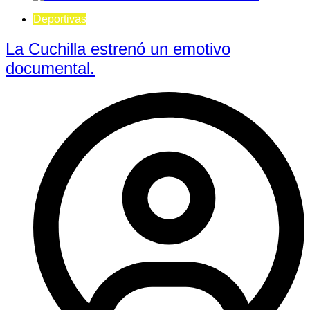
Deportivas
La Cuchilla estrenó un emotivo
documental.