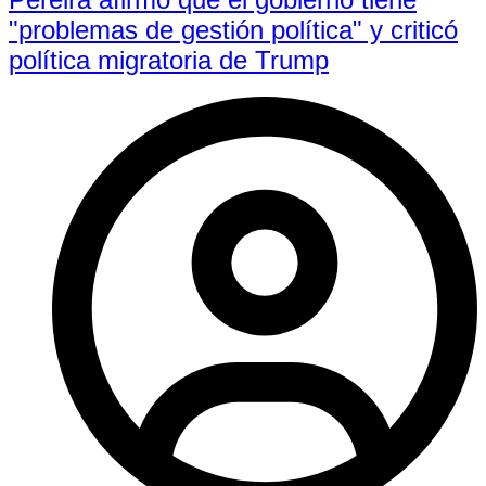
"problemas de gestión política" y criticó
política migratoria de Trump