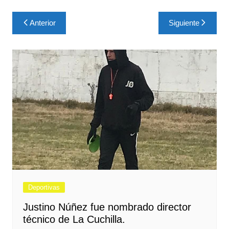
Navegación
Anterior
Siguiente
de
entradas
Deportivas
Justino Núñez fue nombrado director
técnico de La Cuchilla.