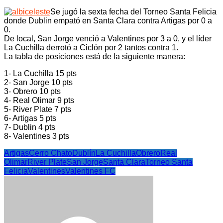
Se jugó la sexta fecha del Torneo Santa Felicia
donde Dublin empató en Santa Clara contra Artigas por 0 a
0.
De local, San Jorge venció a Valentines por 3 a 0, y el líder
La Cuchilla derrotó a Ciclón por 2 tantos contra 1.
La tabla de posiciones está de la siguiente manera:
1- La Cuchilla 15 pts
2- San Jorge 10 pts
3- Obrero 10 pts
4- Real Olimar 9 pts
5- River Plate 7 pts
6- Artigas 5 pts
7- Dublin 4 pts
8- Valentines 3 pts
Artigas
Cerro Chato
Dublín
La Cuchilla
Obrero
Real
Olimar
River Plate
San Jorge
Santa Clara
Torneo Santa
Felicia
Valentines
Valentines FC