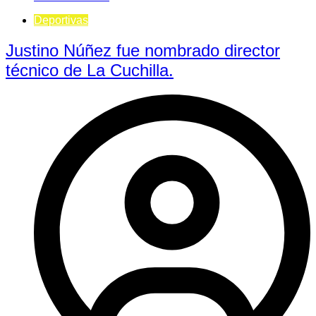
Deportivas
Justino Núñez fue nombrado director
técnico de La Cuchilla.