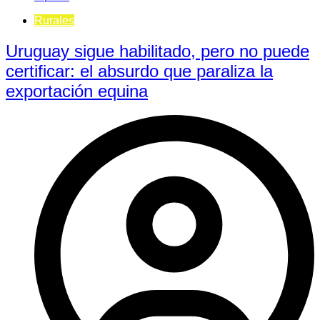
Rurales
Uruguay sigue habilitado, pero no puede
certificar: el absurdo que paraliza la
exportación equina