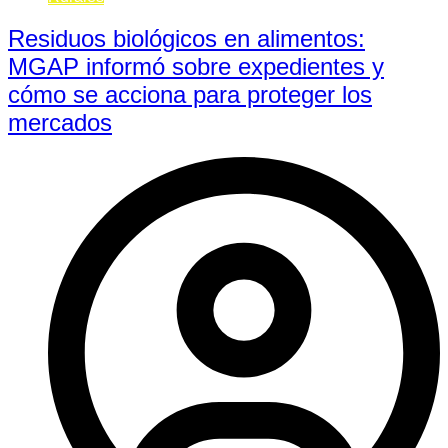
Residuos biológicos en alimentos:
MGAP informó sobre expedientes y
cómo se acciona para proteger los
mercados