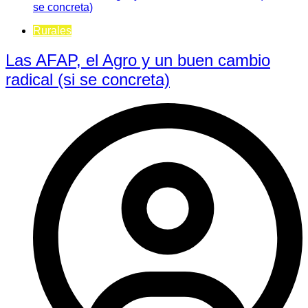
Rurales
Las AFAP, el Agro y un buen cambio
radical (si se concreta)