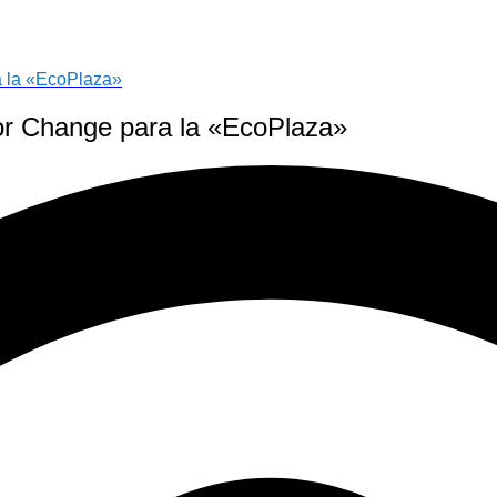
a la «EcoPlaza»
or Change para la «EcoPlaza»