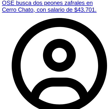
OSE busca dos peones zafrales en
Cerro Chato, con salario de $43.701.