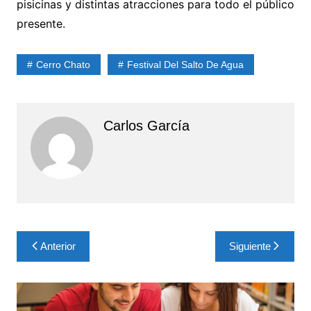
pisicinas y distintas atracciones para todo el público
presente.
Cerro Chato
Festival Del Salto De Agua
Carlos García
Navegación
Anterior
Siguiente
de
entradas