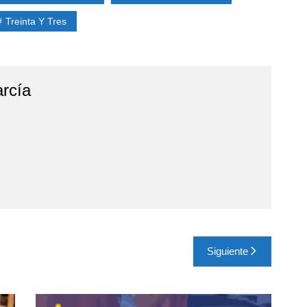
Treinta Y Tres
rcía
Siguiente