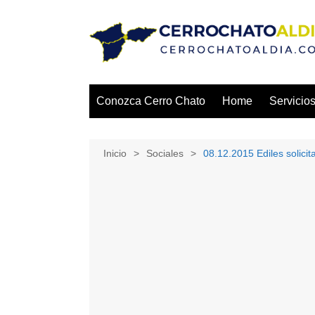
Saltar
al
contenido
Conozca Cerro Chato
Home
Servicio
Inicio
Sociales
08.12.2015 Ediles solici