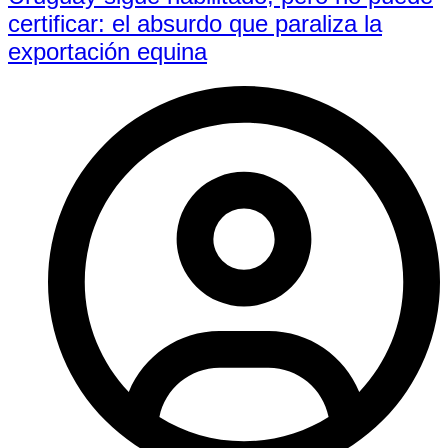
certificar: el absurdo que paraliza la
exportación equina