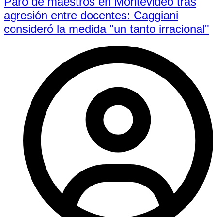
Paro de maestros en Montevideo tras
agresión entre docentes: Caggiani
consideró la medida "un tanto irracional"