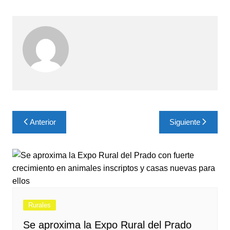
Navegación
Anterior
Siguiente
de
entradas
Rurales
Se aproxima la Expo Rural del Prado