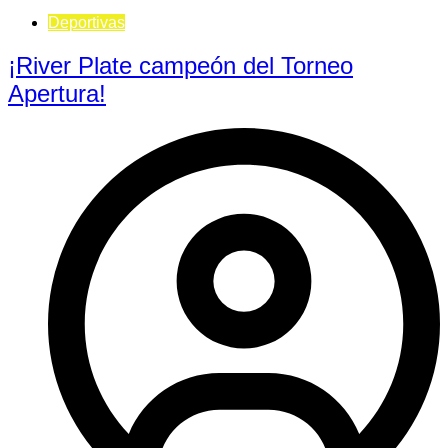
Deportivas
¡River Plate campeón del Torneo
Apertura!