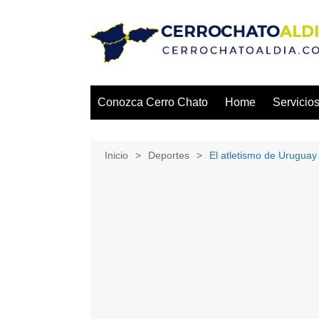
Saltar
al
contenido
Conozca Cerro Chato
Home
Servicio
Inicio
Deportes
El atletismo de Uruguay