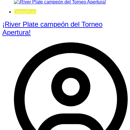
Deportivas
¡River Plate campeón del Torneo
Apertura!