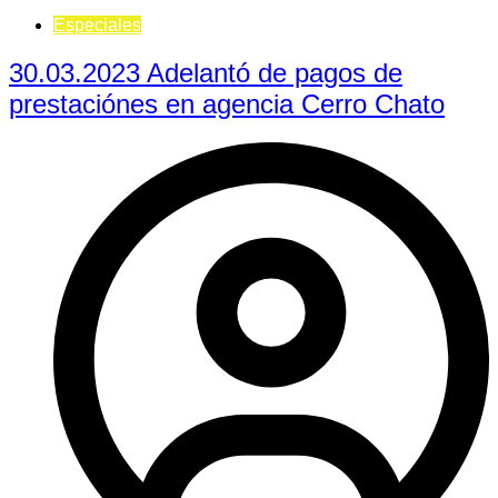
Especiales
30.03.2023 Adelantó de pagos de
prestaciónes en agencia Cerro Chato