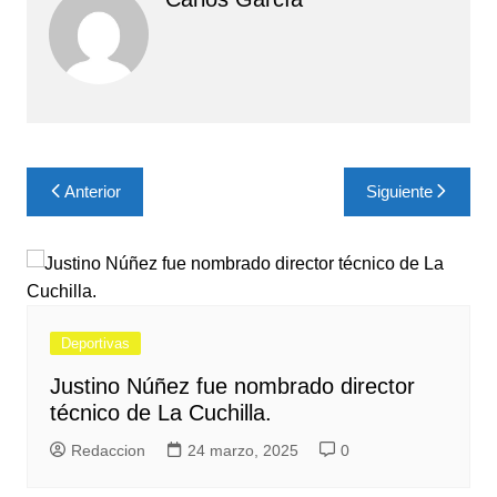
Navegación
Anterior
Siguiente
de
entradas
Deportivas
Justino Núñez fue nombrado director
técnico de La Cuchilla.
Redaccion
24 marzo, 2025
0